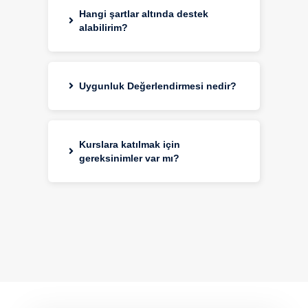
Hangi şartlar altında destek
alabilirim?
Uygunluk Değerlendirmesi nedir?
Mesleki eğitim desteği aşağıdaki
Kurslara katılmak için
koşullar sağlandığında mümkündür:
gereksinimler var mı?
1.
2.