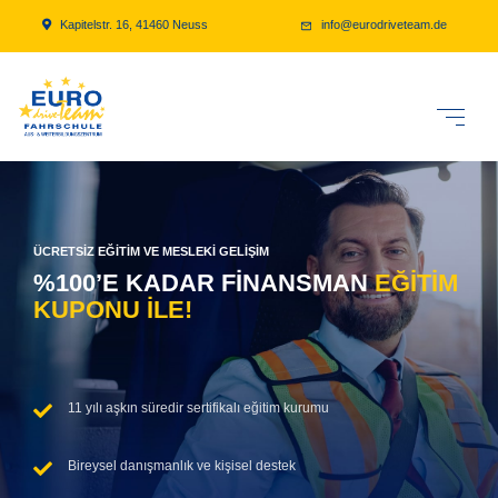
Kapitelstr. 16, 41460 Neuss
info@eurodriveteam.de
ÜCRETSİZ EĞİTİM VE MESLEKİ GELİŞİM
%100’E KADAR FİNANSMAN
EĞİTİM
KUPONU İLE!
11 yılı aşkın süredir sertifikalı eğitim kurumu
Bireysel danışmanlık ve kişisel destek