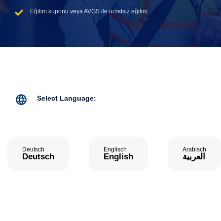
Eğitim kuponu veya AVGS ile ücretsiz eğitim
Select Language:
Deutsch
Englisch
Arabisch
Deutsch
English
العربية